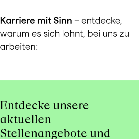
Karriere mit Sinn
– entdecke,
warum es sich lohnt, bei uns zu
arbeiten:
We need your consent to load the
Youtube service!
This content is not permitted to load due to trackers
that are not disclosed to the visitor. The website
owner needs to setup the site with their CMP to add
Entdecke unsere
this content to the list of technologies used.
Powered by
Usercentrics Consent Management
aktuellen
Platform
Stellenangebote und